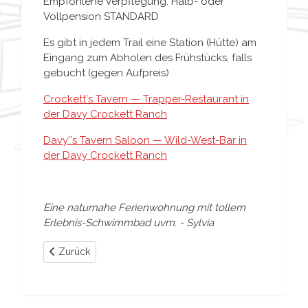
Empfohlene Verpflegung: Halb- oder
Vollpension STANDARD
Es gibt in jedem Trail eine Station (Hütte) am
Eingang zum Abholen des Frühstücks, falls
gebucht (gegen Aufpreis)
Crockett's Tavern — Trapper-Restaurant in
der Davy Crockett Ranch
Davy''s Tavern Saloon — Wild-West-Bar in
der Davy Crockett Ranch
Eine naturnahe Ferienwohnung mit tollem
Erlebnis-Schwimmbad uvm. - Sylvia
Vorheriger Beitrag: Disneys Hotel Santa Fe
Zurück