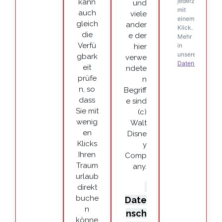
kann
und
auch
viele
gleich
ander
die
e der
Verfü
hier
gbark
verwe
eit
ndete
prüfe
n
n, so
Begriff
dass
e sind
Sie mit
(c)
wenig
Walt
en
Disne
Klicks
y
Ihren
Comp
Traum
any.
urlaub
direkt
buche
Date
n
nsch
könne