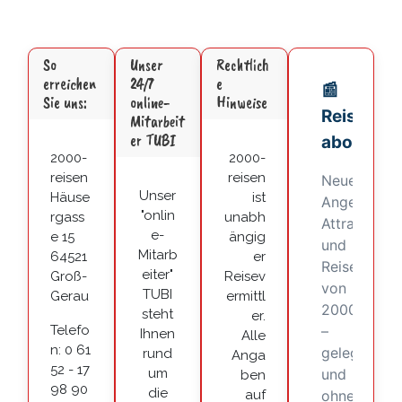
So
Unser
Rechtlich
erreichen
24/7
e
Sie uns:
online-
Hinweise
Mitarbeit
er TUBI
2000-
2000-
reisen
reisen
Unser
Häuse
ist
"onlin
rgass
unabh
e-
e 15
ängig
Mitarb
64521
er
eiter"
Groß-
Reisev
TUBI
Gerau
ermittl
steht
er.
Telefo
Ihnen
Alle
n: 0 61
rund
Anga
52 - 17
um
ben
98 90
die
auf