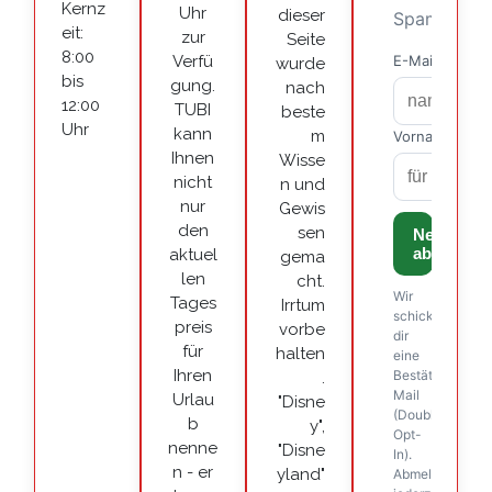
Kernz
Uhr
dieser
eit:
zur
Seite
8:00
Verfü
wurde
bis
gung.
nach
12:00
TUBI
beste
Uhr
kann
m
Ihnen
Wisse
nicht
n und
nur
Gewis
den
sen
aktuel
gema
len
cht.
Tages
Irrtum
preis
vorbe
für
halten
Ihren
.
Urlau
"Disne
b
y",
nenne
"Disne
n - er
yland"