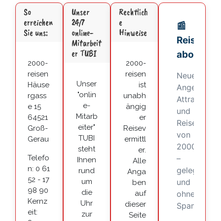
So
Unser
Rechtlich
erreichen
24/7
e
Sie uns:
online-
Hinweise
Mitarbeit
er TUBI
2000-
2000-
reisen
reisen
Unser
Häuse
ist
"onlin
rgass
unabh
e-
e 15
ängig
Mitarb
64521
er
eiter"
Groß-
Reisev
TUBI
Gerau
ermittl
steht
er.
Telefo
Ihnen
Alle
n: 0 61
rund
Anga
52 - 17
um
ben
98 90
die
auf
Kernz
Uhr
dieser
eit:
zur
Seite