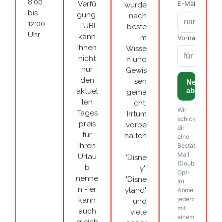
8:00
Verfü
wurde
bis
gung.
nach
12:00
TUBI
beste
Uhr
kann
m
Ihnen
Wisse
nicht
n und
nur
Gewis
den
sen
aktuel
gema
len
cht.
Tages
Irrtum
preis
vorbe
für
halten
Ihren
.
Urlau
"Disne
b
y",
nenne
"Disne
n - er
yland"
kann
und
auch
viele