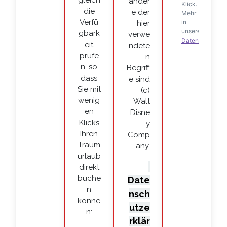
gleich
ander
die
e der
Verfü
hier
gbark
verwe
eit
ndete
prüfe
n
n, so
Begriff
dass
e sind
Sie mit
(c)
wenig
Walt
en
Disne
Klicks
y
Ihren
Comp
Traum
any.
urlaub
direkt
buche
Date
n
nsch
könne
utze
n:
rklär