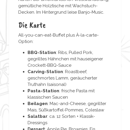
gemütliche Holztische mit Wachstuch-
Decken. Im Hintergrund leise Banjo-Music.
Die Karte
All-you-can-eat-Buffet plus À-la-carte-
Option:
BBQ-Station
: Ribs, Pulled Pork,
gegrilltes Hähnchen mit hauseigener
Crockett-BBQ-Sauce
Carving-Station
: Roastbeef,
geschmortes Lamm, geräucherter
Truthahn (saisonal)
Pasta-Station
: frische Pasta mit
klassischen Saucen
Beilagen
: Mac-and-Cheese, gegrillter
Mais, Süßkartoffel-Pommes, Coleslaw
Salatbar
: ca. 12 Sorten + Klassik-
Dressings
Dessert
: Apple Pie, Brownies, Eis,