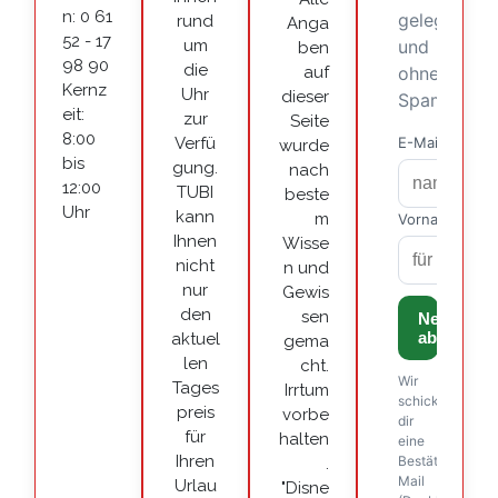
n: 0 61
rund
Anga
52 - 17
um
ben
98 90
die
auf
Kernz
Uhr
dieser
eit:
zur
Seite
8:00
Verfü
wurde
bis
gung.
nach
12:00
TUBI
beste
Uhr
kann
m
Ihnen
Wisse
nicht
n und
nur
Gewis
den
sen
aktuel
gema
len
cht.
Tages
Irrtum
preis
vorbe
für
halten
Ihren
.
Urlau
"Disne