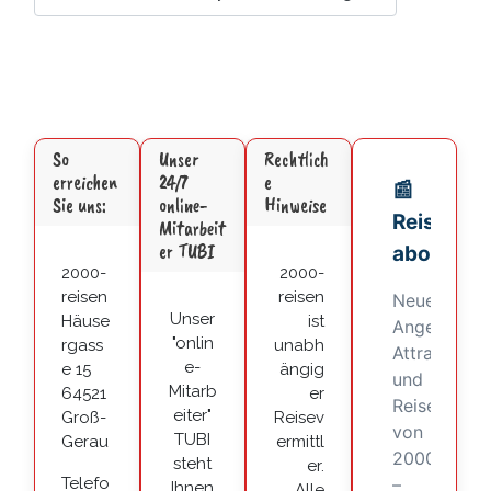
So
Unser
Rechtlich
erreichen
24/7
e
Sie uns:
online-
Hinweise
Mitarbeit
er TUBI
2000-
2000-
reisen
reisen
Unser
Häuse
ist
"onlin
rgass
unabh
e-
e 15
ängig
Mitarb
64521
er
eiter"
Groß-
Reisev
TUBI
Gerau
ermittl
steht
er.
Telefo
Ihnen
Alle