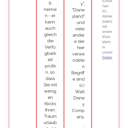
b
y",
nenne
"Disne
n - er
yland"
kann
und
auch
viele
gleich
ander
die
e der
Verfü
hier
gbark
verwe
eit
ndete
prüfe
n
n, so
Begriff
dass
e sind
Sie mit
(c)
wenig
Walt
en
Disne
Klicks
y
Ihren
Comp
Traum
any.
urlaub