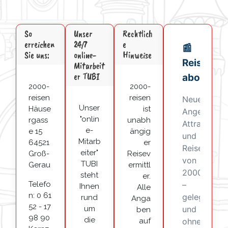
So
Unser
Rechtlich
erreichen
24/7
e
Sie uns:
online-
Hinweise
Mitarbeit
er TUBI
2000-
2000-
reisen
reisen
Unser
Häuse
ist
"onlin
rgass
unabh
e-
e 15
ängig
Mitarb
64521
er
eiter"
Groß-
Reisev
TUBI
Gerau
ermittl
steht
er.
Telefo
Ihnen
Alle
n: 0 61
rund
Anga
52 - 17
um
ben
98 90
die
auf