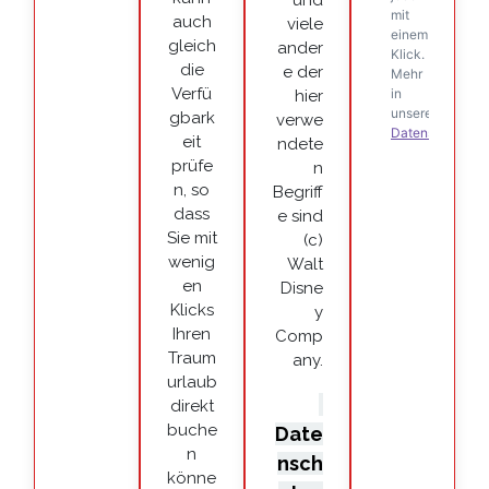
auch
viele
gleich
ander
die
e der
Verfü
hier
gbark
verwe
eit
ndete
prüfe
n
n, so
Begriff
dass
e sind
Sie mit
(c)
wenig
Walt
en
Disne
Klicks
y
Ihren
Comp
Traum
any.
urlaub
direkt
buche
Date
n
nsch
könne