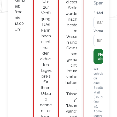
Kernz
Uhr
dieser
eit:
zur
Seite
8:00
Verfü
wurde
bis
gung.
nach
12:00
TUBI
beste
Uhr
kann
m
Ihnen
Wisse
nicht
n und
nur
Gewis
den
sen
aktuel
gema
len
cht.
Tages
Irrtum
preis
vorbe
für
halten
Ihren
.
Urlau
"Disne
b
y",
nenne
"Disne
n - er
yland"
kann
und