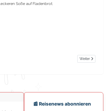
 leckeren Soße auf Fladenbrot.
Nächster Beitrag: St
Weiter