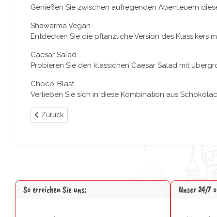
Genießen Sie zwischen aufregenden Abenteuern dieses 
Shawarma Vegan
Entdecken Sie die pflanzliche Version des Klassiker
Caesar Salad
Probieren Sie den klassichen Caesar Salad mit überg
Choco-Blast
Verlieben Sie sich in diese Kombination aus Schokolad
Vorheriger Beitrag: Avengers Assemble Flight Force
Zurück
So erreichen Sie uns:
Unser 24/7 