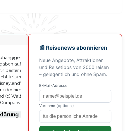
abhängiger
Angaben auf
ach bestem
ht. Irrtum
Disneyland"
re der hier
d (c) Walt
 Company.
klärung