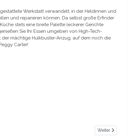
usgestattete Werkstatt verwandelt, in der Heldinnen und
en und reparieren können. Da selbst große Erfinder
üche stets eine breite Palette leckerer Gerichte
genießen Sie Ihr Essen umgeben von High-Tech-
eht der mächtige Hulkbuster-Anzug, auf dem noch die
Peggy Carter!
Nächster Beitrag: P
Weiter