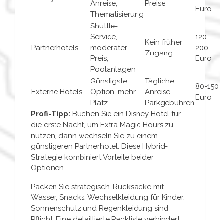
Anreise,
Preise
Euro
Thematisierung
Shuttle-
Service,
120-
Kein früher
Partnerhotels
moderater
200
Zugang
Preis,
Euro
Poolanlagen
Günstigste
Tägliche
80-150
Externe Hotels
Option, mehr
Anreise,
Euro
Platz
Parkgebühren
Profi-Tipp:
Buchen Sie ein Disney Hotel für
die erste Nacht, um Extra Magic Hours zu
nutzen, dann wechseln Sie zu einem
günstigeren Partnerhotel. Diese Hybrid-
Strategie kombiniert Vorteile beider
Optionen.
Packen Sie strategisch. Rucksäcke mit
Wasser, Snacks, Wechselkleidung für Kinder,
Sonnenschutz und Regenkleidung sind
Pflicht. Eine detaillierte Packliste verhindert