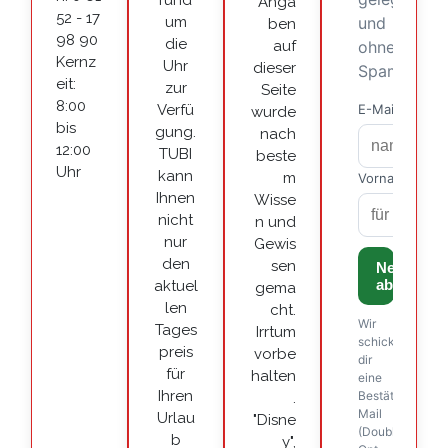
rund
Anga
52 - 17
um
ben
98 90
die
auf
Kernz
Uhr
dieser
eit:
zur
Seite
8:00
Verfü
wurde
bis
gung.
nach
12:00
TUBI
beste
Uhr
kann
m
Ihnen
Wisse
nicht
n und
nur
Gewis
den
sen
aktuel
gema
len
cht.
Tages
Irrtum
preis
vorbe
für
halten
Ihren
.
Urlau
"Disne
b
y",