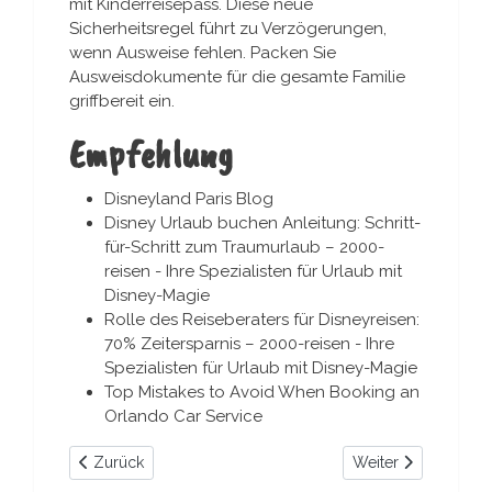
mit Kinderreisepass. Diese neue
Sicherheitsregel führt zu Verzögerungen,
wenn Ausweise fehlen. Packen Sie
Ausweisdokumente für die gesamte Familie
griffbereit ein.
Empfehlung
Disneyland Paris Blog
Disney Urlaub buchen Anleitung: Schritt-
für-Schritt zum Traumurlaub – 2000-
reisen - Ihre Spezialisten für Urlaub mit
Disney-Magie
Rolle des Reiseberaters für Disneyreisen:
70% Zeitersparnis – 2000-reisen - Ihre
Spezialisten für Urlaub mit Disney-Magie
Top Mistakes to Avoid When Booking an
Orlando Car Service
Vorheriger Beitrag: Disneyland Paris restaurant tipps für f
Nächster Beitrag: R
Zurück
Weiter