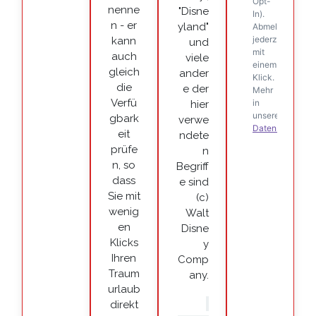
nenne
"Disne
n - er
yland"
kann
und
auch
viele
gleich
ander
die
e der
Verfü
hier
gbark
verwe
eit
ndete
prüfe
n
n, so
Begriff
dass
e sind
Sie mit
(c)
wenig
Walt
en
Disne
Klicks
y
Ihren
Comp
Traum
any.
urlaub
direkt