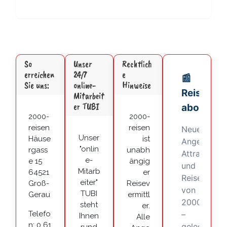
So
Unser
Rechtlich
erreichen
24/7
e
Sie uns:
online-
Hinweise
Mitarbeit
er TUBI
2000-
2000-
reisen
reisen
Unser
Häuse
ist
"onlin
rgass
unabh
e-
e 15
ängig
Mitarb
64521
er
eiter"
Groß-
Reisev
TUBI
Gerau
ermittl
steht
er.
Telefo
Ihnen
Alle
n: 0 61