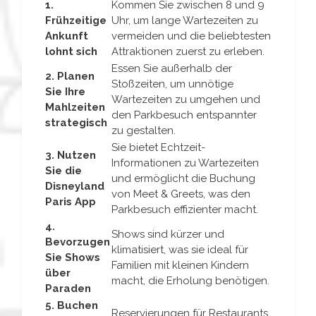
1.
Kommen Sie zwischen 8 und 9
Frühzeitige
Uhr, um lange Wartezeiten zu
Ankunft
vermeiden und die beliebtesten
lohnt sich
Attraktionen zuerst zu erleben.
Essen Sie außerhalb der
2. Planen
Stoßzeiten, um unnötige
Sie Ihre
Wartezeiten zu umgehen und
Mahlzeiten
den Parkbesuch entspannter
strategisch
zu gestalten.
Sie bietet Echtzeit-
3. Nutzen
Informationen zu Wartezeiten
Sie die
und ermöglicht die Buchung
Disneyland
von Meet & Greets, was den
Paris App
Parkbesuch effizienter macht.
4.
Shows sind kürzer und
Bevorzugen
klimatisiert, was sie ideal für
Sie Shows
Familien mit kleinen Kindern
über
macht, die Erholung benötigen.
Paraden
5. Buchen
Reservierungen für Restaurants