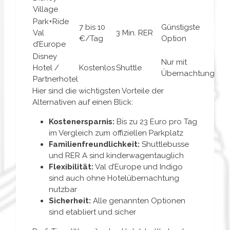
Village
Park+Ride
7 bis 10
Günstigste
Val
3 Min. RER
€/Tag
Option
d’Europe
Disney
Nur mit
Hotel /
Kostenlos
Shuttle
Übernachtung
Partnerhotel
Hier sind die wichtigsten Vorteile der
Alternativen auf einen Blick:
Kostenersparnis:
Bis zu 23 Euro pro Tag
im Vergleich zum offiziellen Parkplatz
Familienfreundlichkeit:
Shuttlebusse
und RER A sind kinderwagentauglich
Flexibilität:
Val d’Europe und Indigo
sind auch ohne Hotelübernachtung
nutzbar
Sicherheit:
Alle genannten Optionen
sind etabliert und sicher