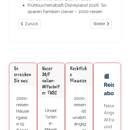
Frühbucherrabatt Disneyland 2026: So
sparen Familien clever – 2000-reisen
Vorheriger Beitrag: Disney Restaurants Disneyland Paris: Ti
Nächster Beitrag: D
Zurück
Weiter
So
Unser
Rechtlich
erreichen
24/7
e
Sie uns:
online-
Hinweise
Mitarbeit
er TUBI
2000-
2000-
reisen
reisen
Unser
Häuse
ist
"onlin
rgass
unabh
e-
e 15
ängig
Mitarb