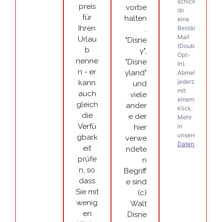
preis
vorbe
für
halten
Ihren
.
Urlau
"Disne
b
y",
nenne
"Disne
n - er
yland"
kann
und
auch
viele
gleich
ander
die
e der
Verfü
hier
gbark
verwe
eit
ndete
prüfe
n
n, so
Begriff
dass
e sind
Sie mit
(c)
wenig
Walt
en
Disne