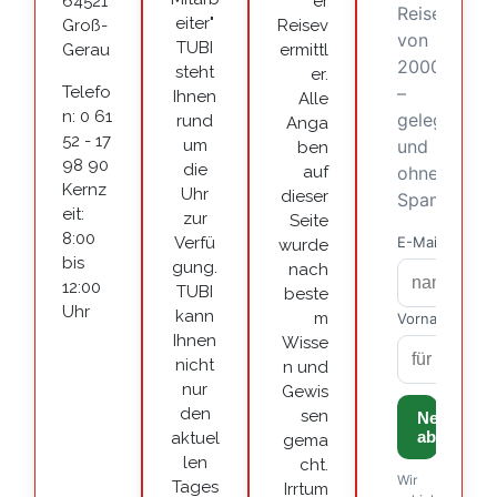
64521
er
eiter"
Groß-
Reisev
TUBI
Gerau
ermittl
steht
er.
Telefo
Ihnen
Alle
n: 0 61
rund
Anga
52 - 17
um
ben
98 90
die
auf
Kernz
Uhr
dieser
eit:
zur
Seite
8:00
Verfü
wurde
bis
gung.
nach
12:00
TUBI
beste
Uhr
kann
m
Ihnen
Wisse
nicht
n und
nur
Gewis
den
sen
aktuel
gema
len
cht.
Tages
Irrtum