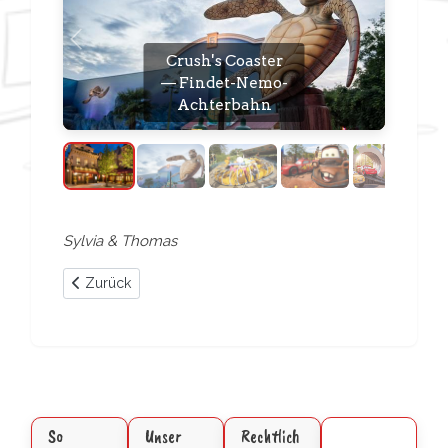
Vorheriges
Nächstes
Crush's Coaster
— Findet-Nemo-
Achterbahn
Sylvia & Thomas
Vorheriger Beitrag: Marvel Avengers Campus — Werde se
Zurück
So
Unser
Rechtlich