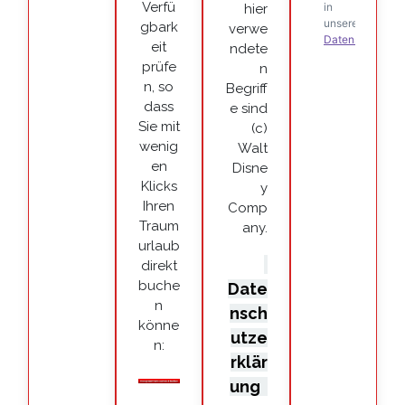
Verfü
hier
gbark
verwe
eit
ndete
prüfe
n
n, so
Begriff
dass
e sind
Sie mit
(c)
wenig
Walt
en
Disne
Klicks
y
Ihren
Comp
Traum
any.
urlaub
direkt
buche
Date
n
nsch
könne
utze
n:
rklär
ung