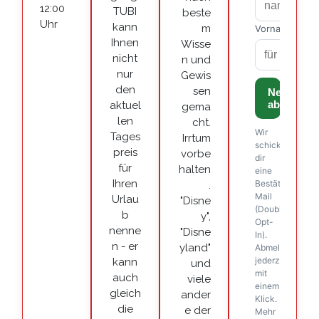
12:00
TUBI
beste
Uhr
kann
m
Ihnen
Wisse
nicht
n und
nur
Gewis
den
sen
aktuel
gema
len
cht.
Tages
Irrtum
preis
vorbe
für
halten
Ihren
.
Urlau
"Disne
b
y",
nenne
"Disne
n - er
yland"
kann
und
auch
viele
gleich
ander
die
e der