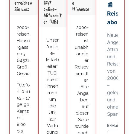
erreichen
24/7
e
Sie uns:
online-
Hinweise
Mitarbeit
er TUBI
2000-
2000-
reisen
reisen
Unser
Häuse
ist
"onlin
rgass
unabh
e-
e 15
ängig
Mitarb
64521
er
eiter"
Groß-
Reisev
TUBI
Gerau
ermittl
steht
er.
Telefo
Ihnen
Alle
n: 0 61
rund
Anga
52 - 17
um
ben
98 90
die
auf
Kernz
Uhr
dieser
eit:
zur
Seite
8:00
Verfü
wurde
bis
gung.
nach