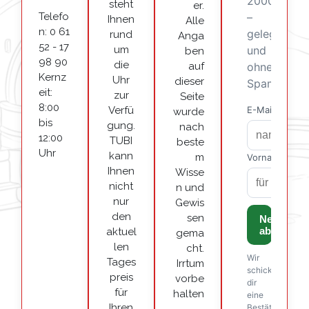
steht
er.
Telefo
Ihnen
Alle
n: 0 61
rund
Anga
52 - 17
um
ben
98 90
die
auf
Kernz
Uhr
dieser
eit:
zur
Seite
8:00
Verfü
wurde
bis
gung.
nach
12:00
TUBI
beste
Uhr
kann
m
Ihnen
Wisse
nicht
n und
nur
Gewis
den
sen
aktuel
gema
len
cht.
Tages
Irrtum
preis
vorbe
für
halten
Ihren
.