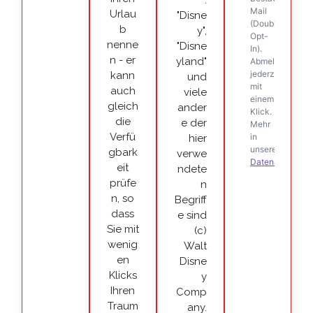
Urlau
"Disne
b
y",
nenne
"Disne
n - er
yland"
kann
und
auch
viele
gleich
ander
die
e der
Verfü
hier
gbark
verwe
eit
ndete
prüfe
n
n, so
Begriff
dass
e sind
Sie mit
(c)
wenig
Walt
en
Disne
Klicks
y
Ihren
Comp
Traum
any.