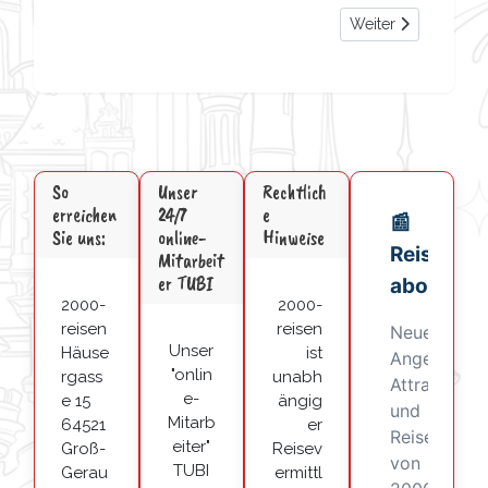
Nächster Beitrag: 
Weiter
So
Unser
Rechtlich
erreichen
24/7
e
Sie uns:
online-
Hinweise
Mitarbeit
er TUBI
2000-
2000-
reisen
reisen
Unser
Häuse
ist
"onlin
rgass
unabh
e-
e 15
ängig
Mitarb
64521
er
eiter"
Groß-
Reisev
TUBI
Gerau
ermittl