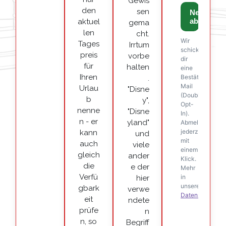
Gewis
den
sen
aktuel
gema
len
cht.
Tages
Irrtum
preis
vorbe
für
halten
Ihren
.
Urlau
"Disne
b
y",
nenne
"Disne
n - er
yland"
kann
und
auch
viele
gleich
ander
die
e der
Verfü
hier
gbark
verwe
eit
ndete
prüfe
n
n, so
Begriff