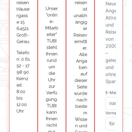
reisen
reisen
Unser
Häuse
ist
"onlin
rgass
unabh
e-
e 15
ängig
Mitarb
64521
er
eiter"
Groß-
Reisev
TUBI
Gerau
ermittl
steht
er.
Telefo
Ihnen
Alle
n: 0 61
rund
Anga
52 - 17
um
ben
98 90
die
auf
Kernz
Uhr
dieser
eit:
zur
Seite
8:00
Verfü
wurde
bis
gung.
nach
12:00
TUBI
beste
Uhr
kann
m
Ihnen
Wisse
nicht
n und
nur