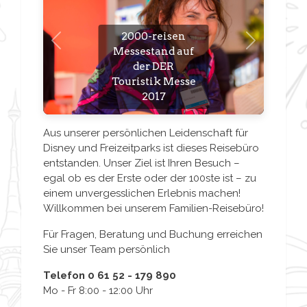
2000-reisen
Vorheriges
Nächstes
Messestand auf
der DER
Micky und
Touristik Messe
Minnie Maus im
2017
Disneyland Paris
Aus unserer persönlichen Leidenschaft für
Disney und Freizeitparks ist dieses Reisebüro
entstanden. Unser Ziel ist Ihren Besuch –
egal ob es der Erste oder der 100ste ist – zu
einem unvergesslichen Erlebnis machen!
Willkommen bei unserem Familien-Reisebüro!
Für Fragen, Beratung und Buchung erreichen
Sie unser Team persönlich
Telefon 0 61 52 - 179 890
Mo - Fr 8:00 - 12:00 Uhr