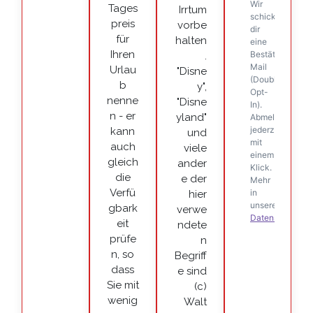
Tages
Irrtum
preis
vorbe
für
halten
Ihren
.
Urlau
"Disne
b
y",
nenne
"Disne
n - er
yland"
kann
und
auch
viele
gleich
ander
die
e der
Verfü
hier
gbark
verwe
eit
ndete
prüfe
n
n, so
Begriff
dass
e sind
Sie mit
(c)
wenig
Walt