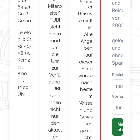
e 15
ängig
Mitarb
64521
er
eiter"
Groß-
Reisev
TUBI
Gerau
ermittl
steht
er.
Telefo
Ihnen
Alle
n: 0 61
rund
Anga
52 - 17
um
ben
98 90
die
auf
Kernz
Uhr
dieser
eit:
zur
Seite
8:00
Verfü
wurde
bis
gung.
nach
12:00
TUBI
beste
Uhr
kann
m
Ihnen
Wisse
nicht
n und
nur
Gewis
den
sen
aktuel
gema
len
cht.