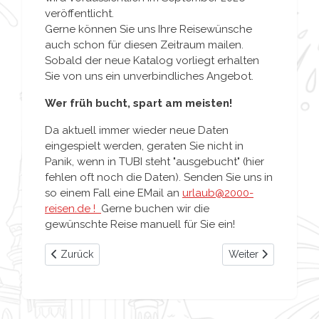
veröffentlicht.
Gerne können Sie uns Ihre Reisewünsche
auch schon für diesen Zeitraum mailen.
Sobald der neue Katalog vorliegt erhalten
Sie von uns ein unverbindliches Angebot.
Wer früh bucht, spart am meisten!
Da aktuell immer wieder neue Daten
eingespielt werden, geraten Sie nicht in
Panik, wenn in TUBI steht "ausgebucht" (hier
fehlen oft noch die Daten). Senden Sie uns in
so einem Fall eine EMail an
urlaub@2000-
reisen.de !
Gerne buchen wir die
gewünschte Reise manuell für Sie ein!
Vorheriger Beitrag: Aus Walt Disney Studios wird Disney A
Nächster Beitrag: P
Zurück
Weiter