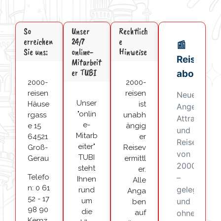
So
Unser
Rechtlich
erreichen
24/7
e
Sie uns:
online-
Hinweise
Mitarbeit
er TUBI
2000-
2000-
reisen
reisen
Unser
Häuse
ist
"onlin
rgass
unabh
e-
e 15
ängig
Mitarb
64521
er
eiter"
Groß-
Reisev
TUBI
Gerau
ermittl
steht
er.
Telefo
Ihnen
Alle
n: 0 61
rund
Anga
52 - 17
um
ben
98 90
die
auf
Kernz