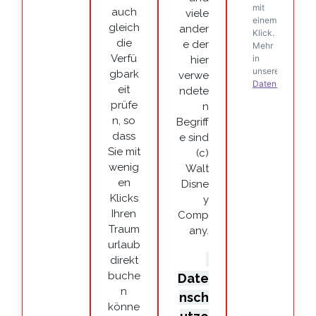
auch
viele
gleich
ander
die
e der
Verfü
hier
gbark
verwe
eit
ndete
prüfe
n
n, so
Begriff
dass
e sind
Sie mit
(c)
wenig
Walt
en
Disne
Klicks
y
Ihren
Comp
Traum
any.
urlaub
direkt
buche
Date
n
nsch
könne