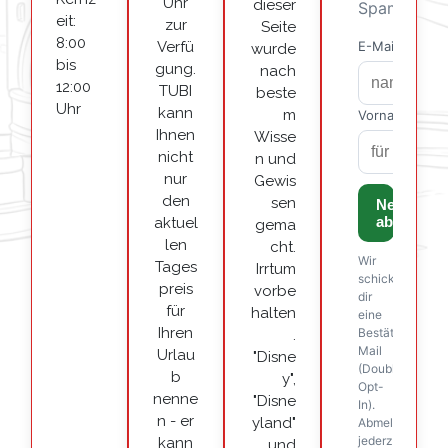
Uhr
dieser
eit:
zur
Seite
8:00
Verfü
wurde
bis
gung.
nach
12:00
TUBI
beste
Uhr
kann
m
Ihnen
Wisse
nicht
n und
nur
Gewis
den
sen
aktuel
gema
len
cht.
Tages
Irrtum
preis
vorbe
für
halten
Ihren
.
Urlau
"Disne
b
y",
nenne
"Disne
n - er
yland"
kann
und